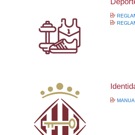
Deport
REGLAM
REGLAM
Identid
MANUAL