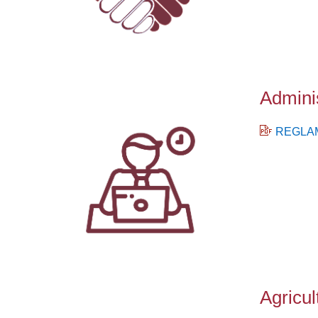
Adminis
REGLAME
Agricu