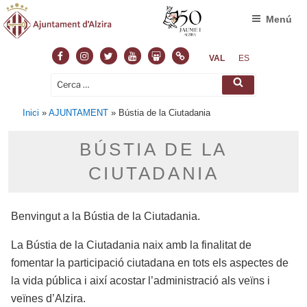
Menú
Facebook
Instagram
Twitter
Youtube
Slideshare
Normas
VAL
ES
Cerca:
Cerca
Inici
»
AJUNTAMENT
»
Bústia de la Ciutadania
BÚSTIA DE LA
CIUTADANIA
Benvingut a la Bústia de la Ciutadania.
La Bústia de la Ciutadania naix amb la finalitat de
fomentar la participació ciutadana en tots els aspectes de
la vida pública i així acostar l’administració als veïns i
veïnes d’Alzira.