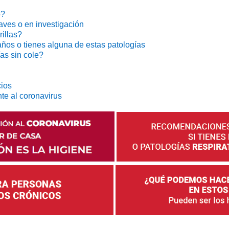
o?
aves o en investigación
illas?
años o tienes alguna de estas patologías
as sin cole?
cios
te al coronavirus