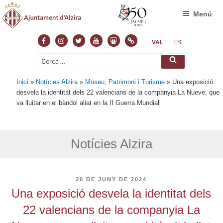
Menú
Facebook
Instagram
Twitter
Youtube
Slideshare
Normas
VAL
ES
Cerca:
Cerca
Inici
»
Notícies Alzira
»
Museu, Patrimoni i Turisme
»
Una exposició
desvela la identitat dels 22 valencians de la companyia La Nueve, que
va lluitar en el bàndol aliat en la II Guerra Mundial
Notícies Alzira
PUBLICAT
20 DE JUNY DE 2024
A
Una exposició desvela la identitat dels
22 valencians de la companyia La