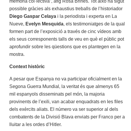
memòria col·lectiva”, afig Rosa Brines. Tot això ha sigut
possible gràcies als exhaustius treballs de l’historiador
Diego Gaspar Celaya
i la periodista i experta en La
Nueve,
Evelyn Mesquida
, els testimoniatges de la qual
formen part de l’exposició a través de cinc vídeos amb
els seus corresponents talls de veu en què el públic pot
aprofundir sobre les qüestions que es plantegen en la
mostra.
Context històric
A pesar que Espanya no va participar oficialment en la
Segona Guerra Mundial, la veritat és que almenys 65
mil espanyols disseminats pel món, la majoria
provinents de l’exili, van acabar enquadrats en les files
dels exèrcits aliats. El número va ser superior al dels
combatents de la Divisió Blava enviats per Franco per a
lluitar a les ordes d’Hitler.