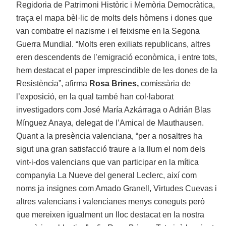
Regidoria de Patrimoni Històric i Memòria Democràtica,
traça el mapa bèl·lic de molts dels hòmens i dones que
van combatre el nazisme i el feixisme en la Segona
Guerra Mundial. “Molts eren exiliats republicans, altres
eren descendents de l’emigració econòmica, i entre tots,
hem destacat el paper imprescindible de les dones de la
Resistència”, afirma
Rosa Brines,
comissària de
l’exposició, en la qual també han col·laborat
investigadors com José María Azkárraga o Adrián Blas
Mínguez Anaya, delegat de l’Amical de Mauthausen.
Quant a la presència valenciana, “per a nosaltres ha
sigut una gran satisfacció traure a la llum el nom dels
vint-i-dos valencians que van participar en la mítica
companyia La Nueve del general Leclerc, així com
noms ja insignes com Amado Granell, Virtudes Cuevas i
altres valencians i valencianes menys coneguts però
que mereixen igualment un lloc destacat en la nostra