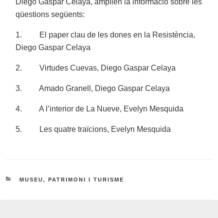
Diego Gaspar Celaya, amplien la informació sobre les
qüestions següents:
1. El paper clau de les dones en la Resistència,
Diego Gaspar Celaya
2. Virtudes Cuevas, Diego Gaspar Celaya
3. Amado Granell, Diego Gaspar Celaya
4. A l’interior de La Nueve, Evelyn Mesquida
5. Les quatre traïcions, Evelyn Mesquida
CATEGORIES
MUSEU, PATRIMONI I TURISME