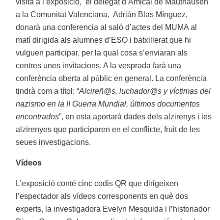
visita a l’exposició, el delegat d’Amical de Mauthausen
a la Comunitat Valenciana, Adrián Blas Mínguez,
donarà una conferencia al saló d’actes del MUMA al
matí dirigida als alumnes d’ESO i batxillerat que hi
vulguen participar, per la qual cosa s’enviaran als
centres unes invitacions. A la vesprada farà una
conferència oberta al públic en general. La conferència
tindrà com a títol: “
Alcireñ@s, luchador@s y víctimas del
nazismo en la II Guerra Mundial, últimos documentos
encontrados
”, en esta aportarà dades dels alzirenys i les
alzirenyes que participaren en el conflicte, fruit de les
seues investigacions.
Vídeos
L’exposició conté cinc codis QR que dirigeixen
l’espectador als vídeos corresponents en què dos
experts, la investigadora Evelyn Mesquida i l’historiador