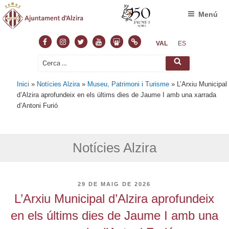
Menú
Facebook
Instagram
Twitter
Youtube
Slideshare
Normas
VAL
ES
Cerca:
Cerca
Inici
»
Notícies Alzira
»
Museu, Patrimoni i Turisme
»
L’Arxiu Municipal
d’Alzira aprofundeix en els últims dies de Jaume I amb una xarrada
d’Antoni Furió
Notícies Alzira
PUBLICAT
29 DE MAIG DE 2026
A
L’Arxiu Municipal d’Alzira aprofundeix
en els últims dies de Jaume I amb una