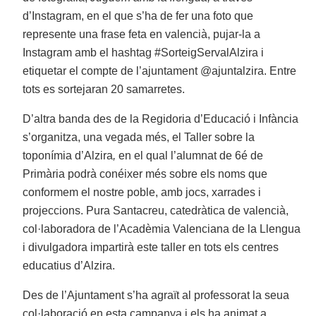
d’Instagram, en el que s’ha de fer una foto que
represente una frase feta en valencià, pujar-la a
Instagram amb el hashtag #SorteigServalAlzira i
etiquetar el compte de l’ajuntament @ajuntalzira. Entre
tots es sortejaran 20 samarretes.
D’altra banda des de la Regidoria d’Educació i Infància
s’organitza, una vegada més, el Taller sobre la
toponímia d’Alzira
,
en el qual l’alumnat de 6é de
Primària podrà conéixer més sobre els noms que
conformem el nostre poble, amb jocs, xarrades i
projeccions. Pura Santacreu, catedràtica de valencià,
col·laboradora de l’Acadèmia Valenciana de la Llengua
i divulgadora impartirà este taller en tots els centres
educatius d’Alzira.
Des de l’Ajuntament s’ha agraït al professorat la seua
col·laboració en esta campanya i els ha animat a