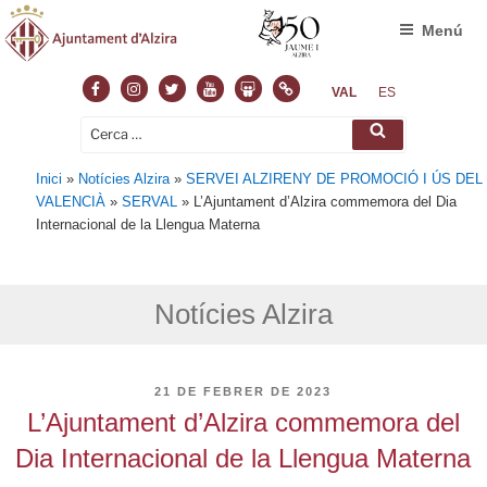
Menú
Facebook
Instagram
Twitter
Youtube
Slideshare
Normas
VAL
ES
Cerca:
Cerca
Inici
»
Notícies Alzira
»
SERVEI ALZIRENY DE PROMOCIÓ I ÚS DEL
VALENCIÀ
»
SERVAL
»
L’Ajuntament d’Alzira commemora del Dia
Internacional de la Llengua Materna
Notícies Alzira
PUBLICAT
21 DE FEBRER DE 2023
A
L’Ajuntament d’Alzira commemora del
Dia Internacional de la Llengua Materna