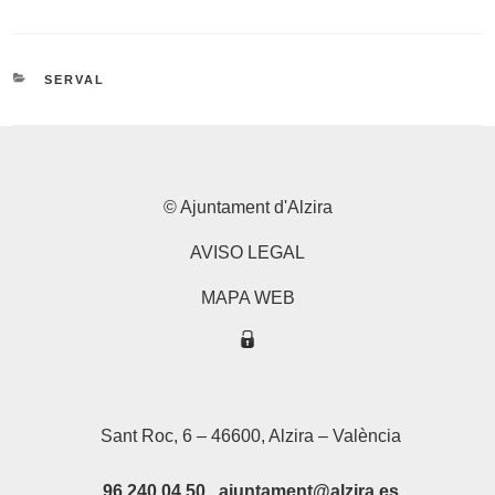
CATEGORIES
SERVAL
© Ajuntament d'Alzira
AVISO LEGAL
MAPA WEB
Sant Roc, 6 – 46600, Alzira – València
96 240 04 50 ajuntament@alzira.es