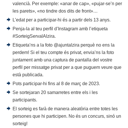
valencià. Per exemple: «anar de cap», «pujar-se’n per
les parets», «no tindre dos dits de front»…
L’edat per a participar-hi és a partir dels 13 anys.
Penja-la al teu perfil d’Instagram amb l’etiqueta
#SorteigServalAlzira.
Etiqueta’ns a la foto @ajuntalzira perquè no ens la
perdem! Si el teu compte és privat, envia’ns la foto
juntament amb una captura de pantalla del vostre
perfil per missatge privat per a que puguem veure que
està publicada.
Pots participar-hi fins al 8 de març de 2023.
Se sortejaran 20 samarretes entre els i les
participants.
El sorteig es farà de manera aleatòria entre totes les
persones que hi participen. No és un concurs, sinó un
sorteig!