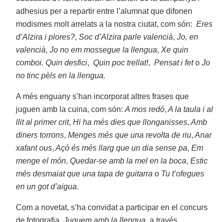
adhesius per a repartir entre l’alumnat que difonen
modismes molt arrelats a la nostra ciutat, com són:
Eres
d’Alzira i plores?
,
Soc d’Alzira parle valencià
,
Jo, en
valencià
,
Jo no em mossegue la llengua
,
Xe quin
comboi. Quin desfici
,
Quin poc trellat!
,
Pensat i fet
o
Jo
no tinc pèls en la llengua.
A més enguany s’han incorporat altres frases que
juguen amb la cuina, com són:
A mos redó
,
A la taula i al
llit al primer crit
,
Hi ha més dies que llonganisses
,
Amb
diners torrons
,
Menges més que una revolta de riu
,
Anar
xafant ous
,
Açò és més llarg que un dia sense pa
,
Em
menge el món
,
Quedar-se amb la mel en la boca
,
Estic
més desmaiat que una tapa de guitarra
o
Tu t’of
egues
en un got d’aigua.
Com a novetat, s’ha convidat a participar en el concurs
de fotografia,
Juguem amb la llengua,
a través