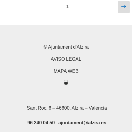
Paginació
Pà
Pàgina
1
se
de
les
entrades
© Ajuntament d'Alzira
AVISO LEGAL
MAPA WEB
Sant Roc, 6 – 46600, Alzira – València
96 240 04 50 ajuntament@alzira.es