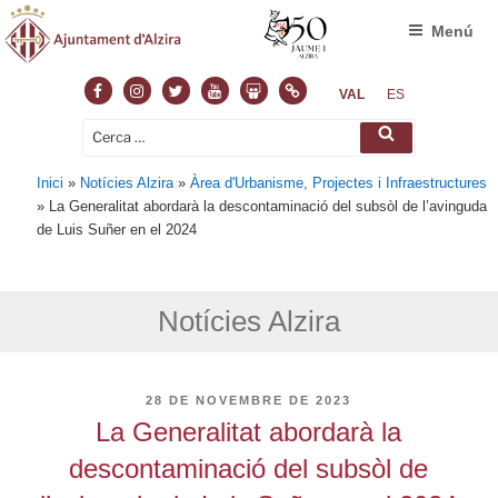
Menú
Facebook
Instagram
Twitter
Youtube
Slideshare
Normas
VAL
ES
Cerca:
Cerca
Inici
»
Notícies Alzira
»
Àrea d'Urbanisme, Projectes i Infraestructures
»
La Generalitat abordarà la descontaminació del subsòl de l’avinguda
de Luis Suñer en el 2024
Notícies Alzira
PUBLICAT
28 DE NOVEMBRE DE 2023
A
La Generalitat abordarà la
descontaminació del subsòl de