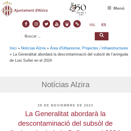
Menú
Facebook
Instagram
Twitter
Youtube
Slideshare
Normas
VAL
ES
Buscar
Buscar
por:
Inici
»
Notícias Alzira
»
Àrea d'Urbanisme, Projectes i Infraestructures
»
La Generalitat abordarà la descontaminació del subsòl de l’avinguda
de Luis Suñer en el 2024
Notícias Alzira
PUBLICADO
28 DE NOVIEMBRE DE 2023
EL
La Generalitat abordarà la
descontaminació del subsòl de