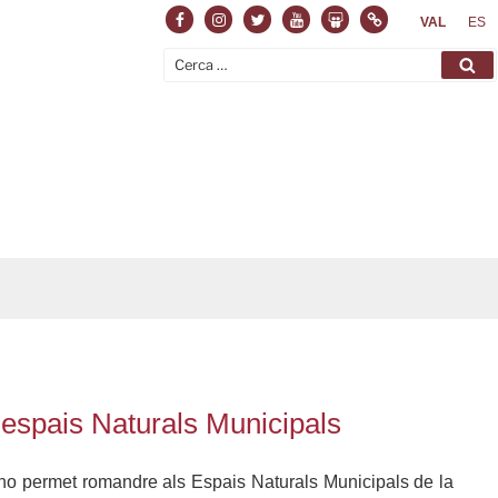
Facebook
Instagram
Twitter
Youtube
Slideshare
Normas
VAL
ES
Cerca:
Ce
 espais Naturals Municipals
a no permet romandre als Espais Naturals Municipals de la