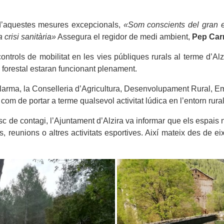
 d’aquestes mesures excepcionals,
«Som conscients del gran es
crisi sanitària»
Assegura el regidor de medi ambient,
Pep Car
ntrols de mobilitat en les vies públiques rurals al terme d’Alz
i forestal estaran funcionant plenament.
Alarma, la Conselleria d’Agricultura, Desenvolupament Rural, E
com de portar a terme qualsevol activitat lúdica en l’entorn rural 
sc de contagi, l’Ajuntament d’Alzira va informar que els espais n
 reunions o altres activitats esportives. Així mateix des de e