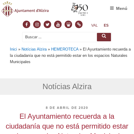
Menú
Facebook
Instagram
Twitter
Youtube
Slideshare
Normas
VAL
ES
Buscar
Buscar
por:
Inici
»
Notícias Alzira
»
HEMEROTECA
»
El Ayuntamiento recuerda a
la ciudadanía que no está permitido estar en los espacios Naturales
Municipales
Notícias Alzira
PUBLICADO
8 DE ABRIL DE 2020
EL
El Ayuntamiento recuerda a la
ciudadanía que no está permitido estar