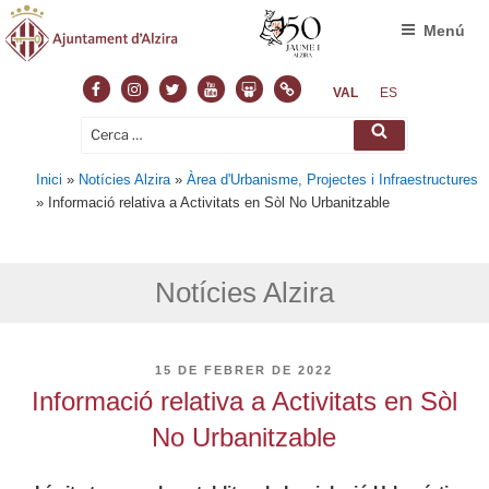
Menú
Facebook
Instagram
Twitter
Youtube
Slideshare
Normas
VAL
ES
Cerca:
Cerca
Inici
»
Notícies Alzira
»
Àrea d'Urbanisme, Projectes i Infraestructures
»
Informació relativa a Activitats en Sòl No Urbanitzable
Notícies Alzira
PUBLICAT
15 DE FEBRER DE 2022
A
Informació relativa a Activitats en Sòl
No Urbanitzable