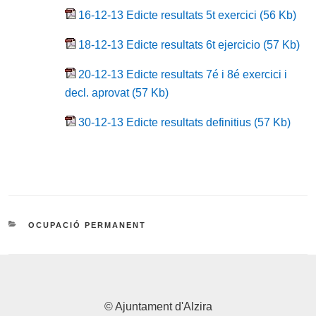
16-12-13 Edicte resultats 5t exercici (56 Kb)
18-12-13 Edicte resultats 6t ejercicio (57 Kb)
20-12-13 Edicte resultats 7é i 8é exercici i
decl. aprovat (57 Kb)
30-12-13 Edicte resultats definitius (57 Kb)
CATEGORIES
OCUPACIÓ PERMANENT
© Ajuntament d'Alzira