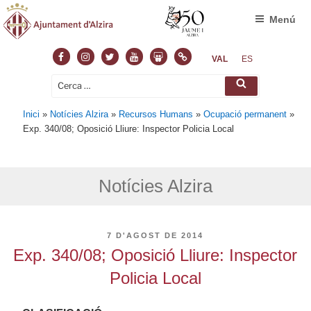
Menú
Facebook
Instagram
Twitter
Youtube
Slideshare
Normas
VAL
ES
Cerca:
Cerca
Inici
»
Notícies Alzira
»
Recursos Humans
»
Ocupació permanent
»
Exp. 340/08; Oposició Lliure: Inspector Policia Local
Notícies Alzira
PUBLICAT
7 D'AGOST DE 2014
A
Exp. 340/08; Oposició Lliure: Inspector
Policia Local