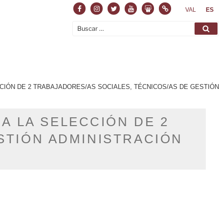
Facebook
Instagram
Twitter
Youtube
Slideshare
Normas
VAL
ES
Buscar
Bu
por:
CCIÓN DE 2 TRABAJADORES/AS SOCIALES, TÉCNICOS/AS DE GESTIÓN
A LA SELECCIÓN DE 2
STIÓN ADMINISTRACIÓN