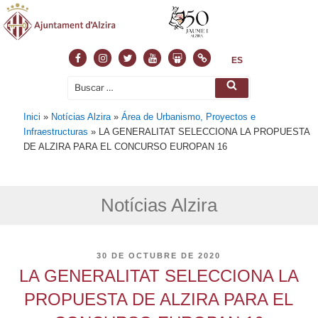
Facebook
Instagram
Twitter
Youtube
Slideshare
Normas
ES
Buscar
Buscar
por:
Inici
»
Notícias Alzira
»
Área de Urbanismo, Proyectos e
Infraestructuras
»
LA GENERALITAT SELECCIONA LA PROPUESTA
DE ALZIRA PARA EL CONCURSO EUROPAN 16
Notícias Alzira
PUBLICADO
30 DE OCTUBRE DE 2020
EL
LA GENERALITAT SELECCIONA LA
PROPUESTA DE ALZIRA PARA EL