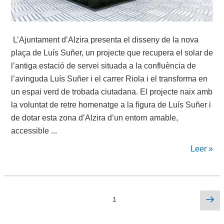
L’Ajuntament d’Alzira presenta el disseny de la nova
plaça de Luís Suñer, un projecte que recupera el solar de
l’antiga estació de servei situada a la confluència de
l’avinguda Luís Suñer i el carrer Riola i el transforma en
un espai verd de trobada ciutadana. El projecte naix amb
la voluntat de retre homenatge a la figura de Luís Suñer i
de dotar esta zona d’Alzira d’un entorn amable,
accessible ...
Leer »
Paginación
Sig
Página
1
pá
de