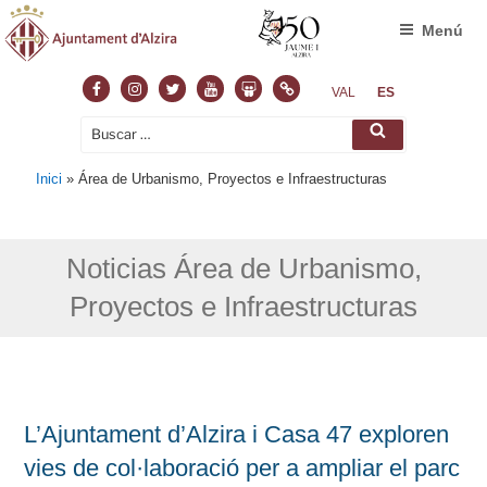
Menú
Facebook
Instagram
Twitter
Youtube
Slideshare
Normas
VAL
ES
Buscar
Buscar
por:
Inici
»
Área de Urbanismo, Proyectos e Infraestructuras
Noticias Área de Urbanismo,
Proyectos e Infraestructuras
L’Ajuntament d’Alzira i Casa 47 exploren
vies de col·laboració per a ampliar el parc