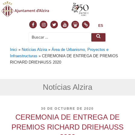
Facebook
Instagram
Twitter
Youtube
Slideshare
Normas
ES
Buscar
Buscar
por:
Inici
»
Notícias Alzira
»
Área de Urbanismo, Proyectos e
Infraestructuras
»
CEREMONIA DE ENTREGA DE PREMIOS
RICHARD DRIEHAUSS 2020
Notícias Alzira
PUBLICADO
30 DE OCTUBRE DE 2020
EL
CEREMONIA DE ENTREGA DE
PREMIOS RICHARD DRIEHAUSS