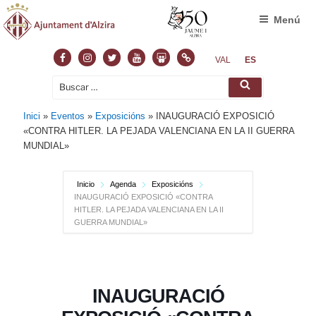
Menú
Facebook
Instagram
Twitter
Youtube
Slideshare
Normas
VAL
ES
Buscar
Buscar
por:
Inici
»
Eventos
»
Exposicións
»
INAUGURACIÓ EXPOSICIÓ
«CONTRA HITLER. LA PEJADA VALENCIANA EN LA II GUERRA
MUNDIAL»
Inicio
Agenda
Exposicións
INAUGURACIÓ EXPOSICIÓ «CONTRA
HITLER. LA PEJADA VALENCIANA EN LA II
GUERRA MUNDIAL»
INAUGURACIÓ