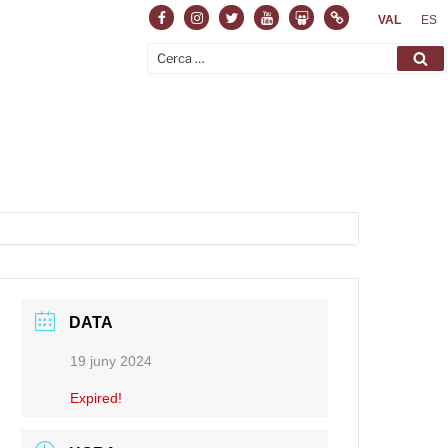
Facebook
Instagram
Twitter
Youtube
Slideshare
Normas
VAL
ES
Cerca:
Ce
DATA
19 juny 2024
Expired!