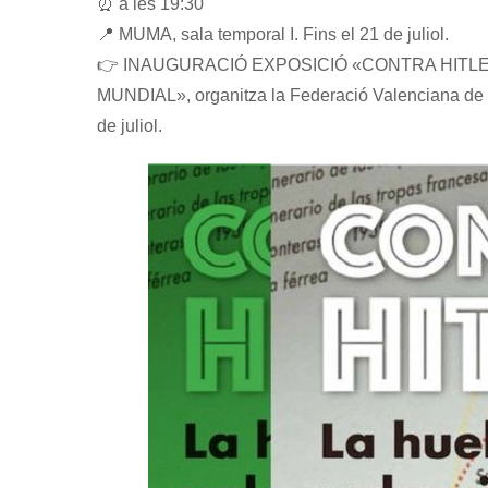
⏰ a les 19:30
📍 MUMA, sala temporal I. Fins el 21 de juliol.
👉 INAUGURACIÓ EXPOSICIÓ «CONTRA HITLER
MUNDIAL», organitza la Federació Valenciana de Mu
de juliol.