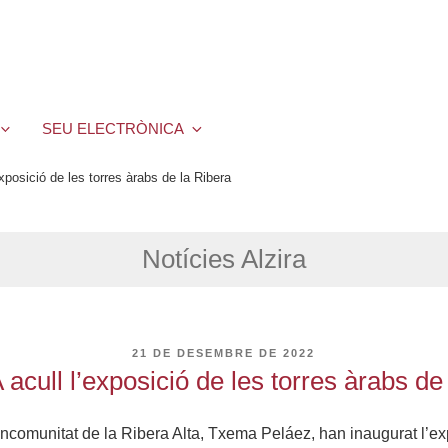
SEU ELECTRÒNICA
posició de les torres àrabs de la Ribera
Notícies Alzira
PUBLICAT
21 DE DESEMBRE DE 2022
A
cull l’exposició de les torres àrabs de
ancomunitat de la Ribera Alta, Txema Peláez, han inaugurat l’exp