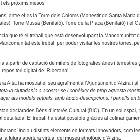
t els pròxims mesos.
, entre elles la Torre dels Coloms (Monestir de Santa Maria de l
fes), Torre Mussa (Benifaió), Torre de la Plaça (Benifaió) i el C
ncia que té el treball que està desenvolupant la Mancomunitat d
 Mancomunitat este treball per poder visitar les nostres torres, p
ia a partir de captació de milers de fotografies àries i terrestre
repositori digital de ‘Riberana’.
 Alta, ha mostrat el seu agraïment a l’Ajuntament d’Alzira i al 
ota la ciutadania a acostar-se i conèixer de prop aquesta mostra
llaçar als models virtuals, amb àudio-descripcions, i panells en b
tan declarades Béns d’Interés Cultural (BIC). En un sol espai, po
sual detallada. El treball ha estat possible gràcies al cofinança
Riberana’ inclou distints elements en formats innovadors, com les
 la futura apertura virtual del museu etnològic d’Alzira.