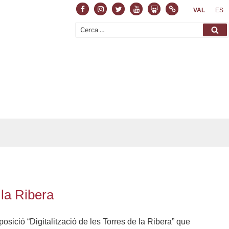
Facebook
Instagram
Twitter
Youtube
Slideshare
Normas
VAL
ES
Cerca:
Ce
 la Ribera
osició “Digitalització de les Torres de la Ribera” que