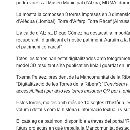
podrà vore’s al Museu Municipal d’Alzira, MUMA, duran
La mostra la composen 8 torres impreses en 3 dimensions
d’Alèdua (Llombai), Torre d’Alfarp, Torre Ràcef (Almussa
L’alcalde d’Alzira, Diego Gómez ha destacat la importà
recuperant i dignificant el nostre patrimoni. Agraïm a la
el patrimoni comarcal”
Totes les torres han estat digitalitzades amb fotogrametr
model 3D resultant s’ha publicat en línia i guardat en un 
Txema Pelàez, president de la Mancomunitat de la Ribera
“Digitalització de les Torres de la Ribera”: “
Convidem a t
accessibilitat i per això les torres inclouen QR per a en
Estes torres, moltes amb més de 10 segles d’història, es
volum i detalls com la història i informació textual i vi
El catàleg de patrimoni disponible a través del portal ‘
futurs projectes en què treballa la Mancomunitat destaca