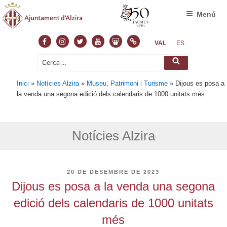
Menú
Facebook
Instagram
Twitter
Youtube
Slideshare
Normas
VAL
ES
Cerca:
Cerca
Inici
»
Notícies Alzira
»
Museu, Patrimoni i Turisme
»
Dijous es posa a
la venda una segona edició dels calendaris de 1000 unitats més
Notícies Alzira
PUBLICAT
20 DE DESEMBRE DE 2023
A
Dijous es posa a la venda una segona
edició dels calendaris de 1000 unitats
més