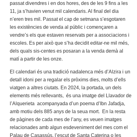
passat divendres i en dos hores, des de les 9 fins a les
11, ja s’havien venut mil calendaris. Al final del dia
n’eren tres mil. Passat el cap de setmana s’esgotaren
les existències de venda al públic i començaren a
vendre’s els que estaven reservats per a associacions i
escoles. Es per això que s’ha decidit editar-ne mil més,
dels quals sis-centes es posaran a la venda demà al
matí a partir de les onze.
El calendari és una tradició nadalenca més d’Alzira i un
detall idoni per a regalar els pròxims dies, molts d’ells
viatgen a altres ciutats. En 2024, la portada, un dels
elements més rellevants, és una imatge del Llavador de
l’Alquerieta acompanyada d’un poema d’Ibn Jafadja,
amb motiu dels 885 anys de la seua mort. En la resta
de pàgines de cada mes de l’any, es veuen imatges
relacionades amb algun esdeveniment del mes com el
Palau de Casassús, l’escut de Santa Caterina o les