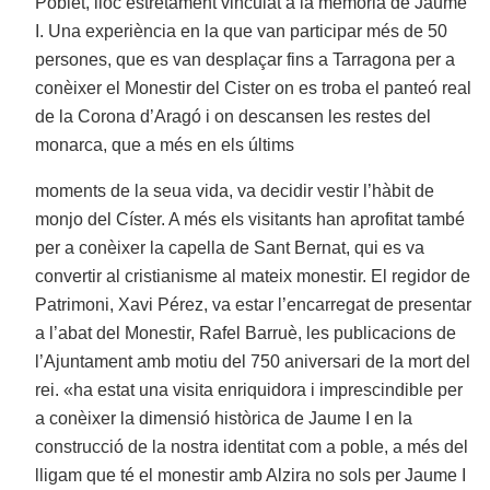
Poblet, lloc estretament vinculat a la memòria de Jaume
I. Una experiència en la que van participar més de 50
persones, que es van desplaçar fins a Tarragona per a
conèixer el Monestir del Cister on es troba el panteó real
de la Corona d’Aragó i on descansen les restes del
monarca, que a més en els últims
moments de la seua vida, va decidir vestir l’hàbit de
monjo del Císter. A més els visitants han aprofitat també
per a conèixer la capella de Sant Bernat, qui es va
convertir al cristianisme al mateix monestir. El regidor de
Patrimoni, Xavi Pérez, va estar l’encarregat de presentar
a l’abat del Monestir, Rafel Barruè, les publicacions de
l’Ajuntament amb motiu del 750 aniversari de la mort del
rei. «ha estat una visita enriquidora i imprescindible per
a conèixer la dimensió històrica de Jaume I en la
construcció de la nostra identitat com a poble, a més del
lligam que té el monestir amb Alzira no sols per Jaume I