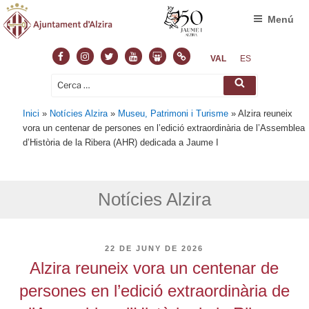
Menú
Facebook
Instagram
Twitter
Youtube
Slideshare
Normas
VAL
ES
Cerca:
Cerca
Inici
»
Notícies Alzira
»
Museu, Patrimoni i Turisme
»
Alzira reuneix
vora un centenar de persones en l’edició extraordinària de l’Assemblea
d’Història de la Ribera (AHR) dedicada a Jaume I
Notícies Alzira
PUBLICAT
22 DE JUNY DE 2026
A
Alzira reuneix vora un centenar de
persones en l’edició extraordinària de