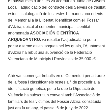
El passat mes d’abril es va acordar en Junta de Govern
Local l’adjudicació del contracte dels Serveis de trasllat,
estudi i catalogació de les restes humanes procedents
del Memorial a la Llibertat, identificat com el Fossar
d’Alzira, ubicat al cementeri municipal. L’entitat
anomenada
ASOCIACIÓN CIENTÍFICA
ARQUEOANTRO,
va resultar l’adjudicatària per a
portar a terme estes tasques pel les quals, l’Ajuntament
d’Alzira ha rebut una subvenció de la Federació
Valenciana de Municipis i Províncies de 35.000.-€.
Ahir van començar treballs en el Cementeri per a traure
de la fossa i classificar els restes a fi de procedir a la
identificació genètica, per a la que la Diputació de
València ha subscrit un conveni amb l’Associació de
familiars de les víctimes del Fossar Alzira, constituïda
just ara fa un any, el passat 6 de juny de 2022.