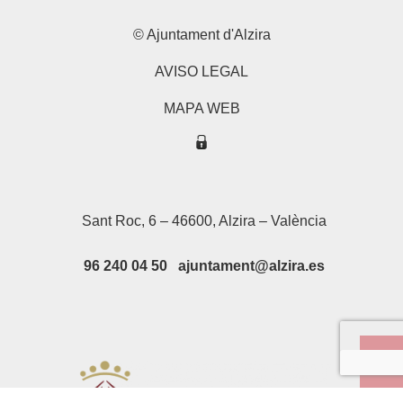
© Ajuntament d'Alzira
AVISO LEGAL
MAPA WEB
Sant Roc, 6 – 46600, Alzira – València
96 240 04 50 ajuntament@alzira.es
Su