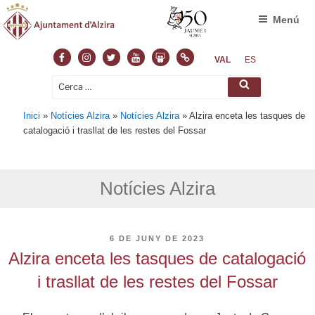
Menú
Facebook
Instagram
Twitter
Youtube
Slideshare
Normas
VAL
ES
Cerca:
Cerca
Inici
»
Notícies Alzira
»
Notícies Alzira
»
Alzira enceta les tasques de
catalogació i trasllat de les restes del Fossar
Notícies Alzira
PUBLICAT
6 DE JUNY DE 2023
A
Alzira enceta les tasques de catalogació
i trasllat de les restes del Fossar