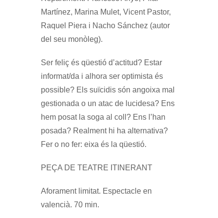
Martínez, Marina Mulet, Vicent Pastor,
Raquel Piera i Nacho Sánchez (autor
del seu monòleg).
Ser feliç és qüestió d’actitud? Estar
informat/da i alhora ser optimista és
possible? Els suïcidis són angoixa mal
gestionada o un atac de lucidesa? Ens
hem posat la soga al coll? Ens l’han
posada? Realment hi ha alternativa?
Fer o no fer: eixa és la qüestió.
PEÇA DE TEATRE ITINERANT
Aforament limitat. Espectacle en
valencià. 70 min.