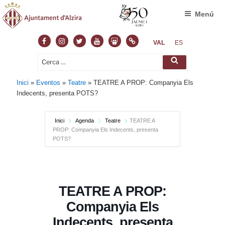
Menú
Facebook
Instagram
Twitter
Youtube
Slideshare
Normas
VAL
ES
Cerca:
Cerca
Inici
»
Eventos
»
Teatre
»
TEATRE A PROP: Companyia Els
Indecents, presenta POTS?
Inici
Agenda
Teatre
TEATRE A
PROP: Companyia Els Indecents, presenta
POTS?
TEATRE A PROP:
Companyia Els
Indecents, presenta