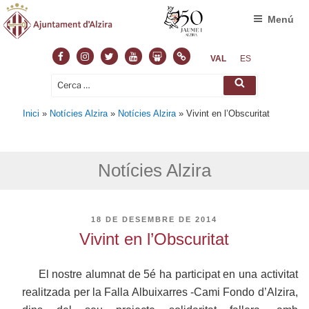
Menú
Facebook
Instagram
Twitter
Youtube
Slideshare
Normas
VAL
ES
Cerca:
Cerca
Inici
»
Notícies Alzira
»
Notícies Alzira
»
Vivint en l’Obscuritat
Notícies Alzira
PUBLICAT
18 DE DESEMBRE DE 2014
A
Vivint en l’Obscuritat
El nostre alumnat de 5é ha participat en una activitat
realitzada per la Falla Albuixarres -Cami Fondo d’Alzira,