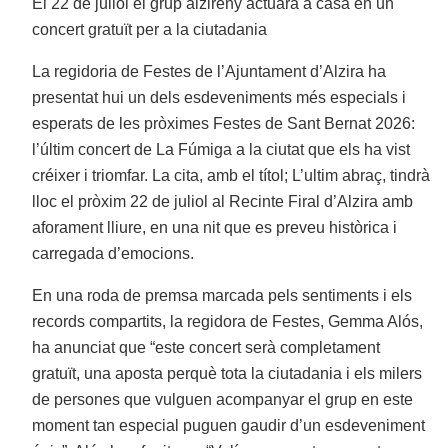
El 22 de juliol el grup alzireny actuarà a casa en un
concert gratuït per a la ciutadania
La regidoria de Festes de l’Ajuntament d’Alzira ha
presentat hui un dels esdeveniments més especials i
esperats de les pròximes Festes de Sant Bernat 2026:
l’últim concert de La Fúmiga a la ciutat que els ha vist
créixer i triomfar. La cita, amb el títol; L’ultim abraç, tindrà
lloc el pròxim 22 de juliol al Recinte Firal d’Alzira amb
aforament lliure, en una nit que es preveu històrica i
carregada d’emocions.
En una roda de premsa marcada pels sentiments i els
records compartits, la regidora de Festes, Gemma Alós,
ha anunciat que “este concert serà completament
gratuït, una aposta perquè tota la ciutadania i els milers
de persones que vulguen acompanyar el grup en este
moment tan especial puguen gaudir d’un esdeveniment