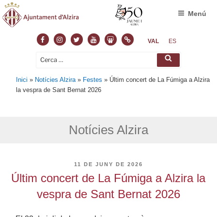
Menú
Facebook
Instagram
Twitter
Youtube
Slideshare
Normas
VAL
ES
Cerca:
Cerca
Inici
»
Notícies Alzira
»
Festes
»
Últim concert de La Fúmiga a Alzira
la vespra de Sant Bernat 2026
Notícies Alzira
PUBLICAT
11 DE JUNY DE 2026
A
Últim concert de La Fúmiga a Alzira la
vespra de Sant Bernat 2026