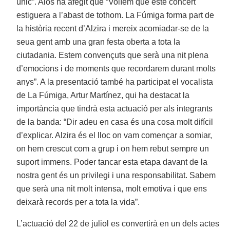
únic”. Alós ha afegit que “Volíem que este concert
estiguera a l’abast de tothom. La Fúmiga forma part de
la història recent d’Alzira i mereix acomiadar-se de la
seua gent amb una gran festa oberta a tota la
ciutadania. Estem convençuts que serà una nit plena
d’emocions i de moments que recordarem durant molts
anys”. A la presentació també ha participat el vocalista
de La Fúmiga, Artur Martínez, qui ha destacat la
importància que tindrà esta actuació per als integrants
de la banda: “Dir adeu en casa és una cosa molt difícil
d’explicar. Alzira és el lloc on vam començar a somiar,
on hem crescut com a grup i on hem rebut sempre un
suport immens. Poder tancar esta etapa davant de la
nostra gent és un privilegi i una responsabilitat. Sabem
que serà una nit molt intensa, molt emotiva i que ens
deixarà records per a tota la vida”.
L’actuació del 22 de juliol es convertirà en un dels actes