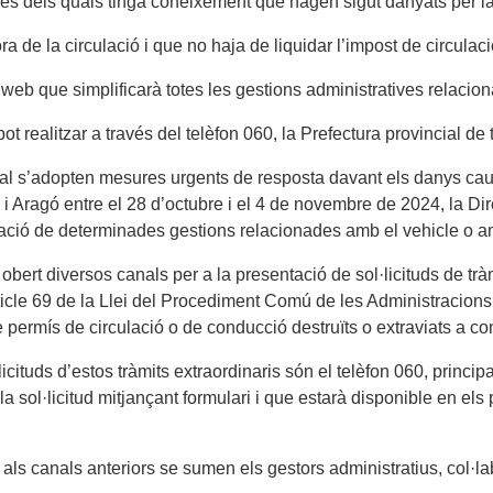
cles dels quals tinga coneixement que hagen sigut danyats per l
 fora de la circulació i que no haja de liquidar l’impost de circula
 web que simplificarà totes les gestions administratives relacio
ot realitzar a través del telèfon 060, la Prefectura provincial de 
ual s’adopten mesures urgents de resposta davant els danys cau
 i Aragó entre el 28 d’octubre i el 4 de novembre de 2024, la Di
mitació de determinades gestions relacionades amb el vehicle o a
 obert diversos canals per a la presentació de sol·licituds de tràm
icle 69 de la Llei del Procediment Comú de les Administracions P
e permís de circulació o de conducció destruïts o extraviats a 
·licituds d’estos tràmits extraordinaris són el telèfon 060, prin
 sol·licitud mitjançant formulari i que estarà disponible en els p
e, als canals anteriors se sumen els gestors administratius, col·