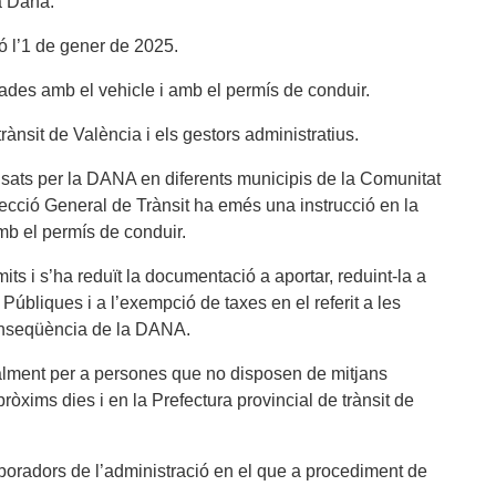
a Dana.
ció l’1 de gener de 2025.
nades amb el vehicle i amb el permís de conduir.
trànsit de València i els gestors administratius.
sats per la DANA en diferents municipis de la Comunitat
recció General de Trànsit ha emés una instrucció en la
mb el permís de conduir.
its i s’ha reduït la documentació a aportar, reduint-la a
úbliques i a l’exempció de taxes en el referit a les
conseqüència de la DANA.
cipalment per a persones que no disposen de mitjans
ròxims dies i en la Prefectura provincial de trànsit de
laboradors de l’administració en el que a procediment de