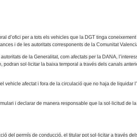
al d’ofici per a tots els vehicles que la DGT tinga coneixement
nces i de les autoritats corresponents de la Comunitat Valenci
s autoritats de la Generalitat, com afectats per la DANA, l’inter
, podran sol·licitar la baixa temporal a través dels canals anterio
del vehicle afectat i fora de la circulació que no haja de liquidar
lari i declarar de manera responsable que la sol·licitud de la m
ció del permís de conducció, el titular pot sol·licitar a través d