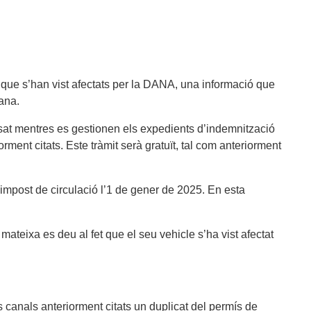
 que s’han vist afectats per la DANA, una informació que
ana.
essat mentres es gestionen els expedients d’indemnització
rment citats. Este tràmit serà gratuït, tal com anteriorment
 l’impost de circulació l’1 de gener de 2025. En esta
ateixa es deu al fet que el seu vehicle s’ha vist afectat
els canals anteriorment citats un duplicat del permís de