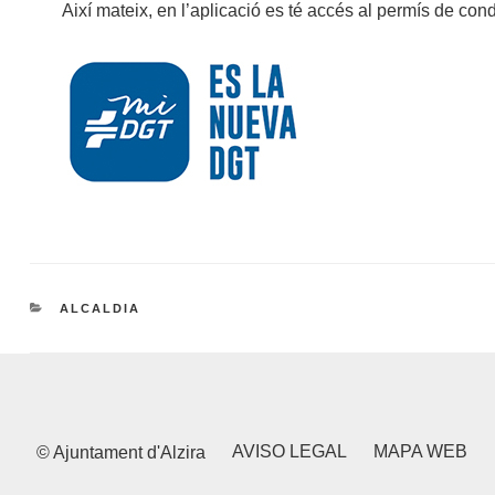
Així mateix, en l’aplicació es té accés al permís de cond
CATEGORIES
ALCALDIA
AVISO LEGAL
MAPA WEB
© Ajuntament d'Alzira