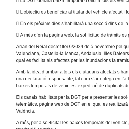
 La DGT donarà baixa temporal d’ofici a tots els vehi
 L’objectiu és beneficiar al titular del vehicle afectat i
 En els pròxims dies s’habilitarà una secció dins de la
 A més d’en la pàgina web, la sol·licitud de tràmits es p
Arran del Reial decret llei 6/2024 de 5 novembre pel q
Valenciana, Castella-la Manxa, Andalusia, Illes Balears
qual es facilita als afectats per les inundacions la tra
Amb la idea d’arribar a tots els ciutadans afectats s’han
una declaració responsable, tal com s’arreplega en l’art
baixes temporals de vehicles, expedició de duplicats d
Els canals habilitats per la DGT per a presentar les sol
telemàtics, pàgina web de DGT en el qual es realitzarà la
València.
A més, per a sol·licitar les baixes temporals del vehicl