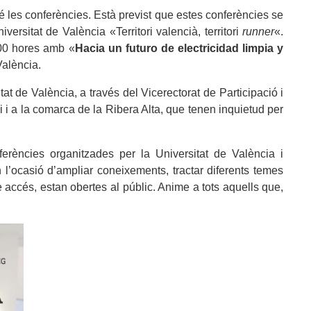
 les conferències. Està previst que estes conferències se
rsitat de València «Territori valencià, territori
runner
«.
.00 hores amb «
Hacia un futuro de electricidad limpia y
València.
at de València, a través del Vicerectorat de Participació i
i i a la comarca de la Ribera Alta, que tenen inquietud per
ferències organitzades per la Universitat de València i
l’ocasió d’ampliar coneixements, tractar diferents temes
e accés, estan obertes al públic. Anime a tots aquells que,