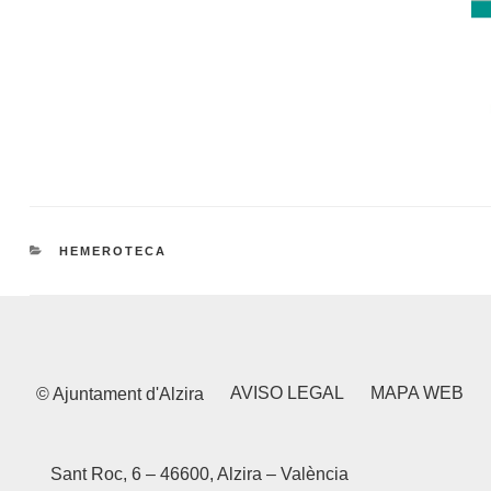
CATEGORIES
HEMEROTECA
AVISO LEGAL
MAPA WEB
© Ajuntament d'Alzira
Sant Roc, 6 – 46600, Alzira – València