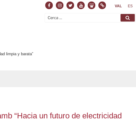
Facebook
Instagram
Twitter
Youtube
Slideshare
Normas
VAL
ES
Cerca:
Ce
ad limpia y barata”
mb “Hacia un futuro de electricidad