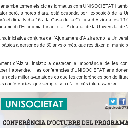
olar també tornen els cicles formatius com UNISOCIETAT i també
r però, a hores d’ara, està ocupada per l’exposició de la Unive
arà el dimarts dia 16 a la Casa de la Cultura d’Alzira a les 19
rtament d’Economia Financera i Actuarial de la Universitat de 
na iniciativa conjunta de l’Ajuntament d’Alzira amb la Universit
nar bàsica a persones de 30 anys o més, que residixen al municip
ment d’Alzira, insistix a destacar la importància de les con
 saber i aprendre, i les conferències d’UNISOCIETAT ens donen 
 i un dels millor avantatges és que les conferències són de lliur
les conferències, que sempre són d’allò més interessants».