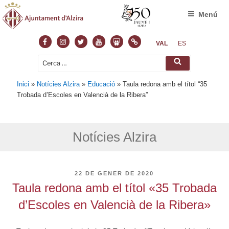
Menú
Facebook
Instagram
Twitter
Youtube
Slideshare
Normas
VAL
ES
Cerca:
Cerca
Inici
»
Notícies Alzira
»
Educació
»
Taula redona amb el títol “35
Trobada d’Escoles en Valencià de la Ribera”
Notícies Alzira
PUBLICAT
22 DE GENER DE 2020
A
Taula redona amb el títol «35 Trobada
d’Escoles en Valencià de la Ribera»