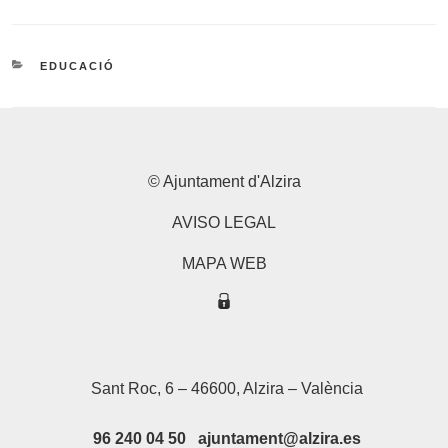
CATEGORIES
EDUCACIÓ
© Ajuntament d'Alzira
AVISO LEGAL
MAPA WEB
Sant Roc, 6 – 46600, Alzira – València
96 240 04 50 ajuntament@alzira.es