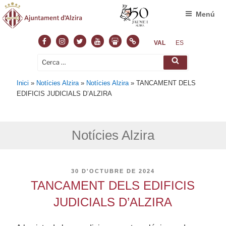
Menú
Facebook
Instagram
Twitter
Youtube
Slideshare
Normas
VAL
ES
Cerca:
Cerca
Inici
»
Notícies Alzira
»
Notícies Alzira
»
TANCAMENT DELS
EDIFICIS JUDICIALS D’ALZIRA
Notícies Alzira
PUBLICAT
30 D'OCTUBRE DE 2024
A
TANCAMENT DELS EDIFICIS
JUDICIALS D’ALZIRA