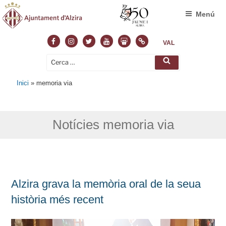
Menú
Facebook
Instagram
Twitter
Youtube
Slideshare
Normas
VAL
Cerca:
Cerca
Inici
»
memoria via
Notícies memoria via
Alzira grava la memòria oral de la seua
història més recent