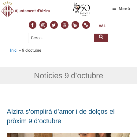
Menú
Facebook
Instagram
Twitter
Youtube
Slideshare
Normas
VAL
Cerca:
Cerca
Inici
»
9 d'octubre
Notícies 9 d’octubre
Alzira s’omplirà d’amor i de dolços el
pròxim 9 d’octubre