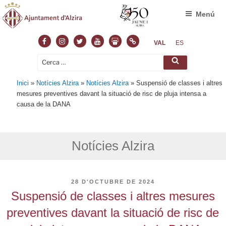
Menú
Facebook
Instagram
Twitter
Youtube
Slideshare
Normas
VAL
ES
Cerca:
Cerca
Inici
»
Notícies Alzira
»
Notícies Alzira
»
Suspensió de classes i altres
mesures preventives davant la situació de risc de pluja intensa a
causa de la DANA
Notícies Alzira
PUBLICAT
28 D'OCTUBRE DE 2024
A
Suspensió de classes i altres mesures
preventives davant la situació de risc de