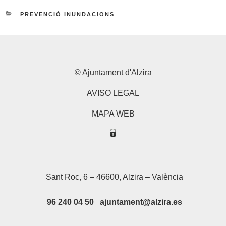
CATEGORIES
PREVENCIÓ INUNDACIONS
© Ajuntament d'Alzira
AVISO LEGAL
MAPA WEB
Sant Roc, 6 – 46600, Alzira – València
96 240 04 50 ajuntament@alzira.es