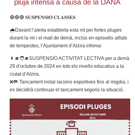
pluja intensa a causa de la DANA
🔴🔴🔴 𝐒𝐔𝐒𝐏𝐄𝐍𝐒𝐈𝐎́ 𝐂𝐋𝐀𝐒𝐒𝐄𝐒
🌧Davant l’alerta establerta esta nit per fortes pluges
durant la nit i el matí de demà, inclús en episodis aïllats
de tempestes, l’Ajuntament d’Alzira infoma:
👩‍🎓🧑‍🎓SUSPENSIÓ ACTIVITAT LECTIVA per a demà
29 d’octubre de 2024 en tots els nivells educatius a la
ciutat d’Alzira.
❌🥅 Tancament instal·lacions esportives fins al migdia, i
es decidirà continuar el tancament segons la situació.