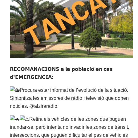
𝗥𝗘𝗖𝗢𝗠𝗔𝗡𝗔𝗖𝗜𝗢𝗡𝗦 𝗮 𝗹𝗮 𝗽𝗼𝗯𝗹𝗮𝗰𝗶𝗼́ 𝗲𝗻 𝗰𝗮𝘀
𝗱❜𝗘𝗠𝗘𝗥𝗚𝗘̀𝗡𝗖𝗜𝗔:
Procura estar informat de l’evolució de la situació.
Sintonitza les emissores de ràdio i televisió que donen
notícies. @alziraradio.
Retira els vehicles de les zones que puguen
inundar-se, peró intenta no invadir les zones de trànsit,
interseccions, que puguen dificultar el pas de vehicles