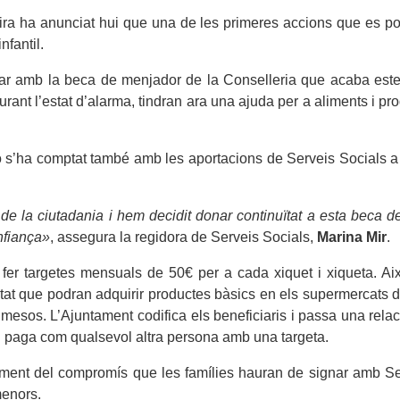
ira ha anunciat hui que una de les primeres accions que es po
nfantil.
nuar amb la beca de menjador de la Conselleria que acaba este
nt l’estat d’alarma, tindran ara una ajuda per a aliments i prod
 s’ha comptat també amb les aportacions de Serveis Socials a 
e la ciutadania i hem decidit donar continuïtat a esta beca de
nfiança»
, assegura la regidora de Serveis Socials,
Marina Mir
.
fer targetes mensuals de 50€ per a cada xiquet i xiqueta. Aix
ciutat que podran adquirir productes bàsics en els supermercats
 mesos. L’Ajuntament codifica els beneficiaris i passa una rel
 i paga com qualsevol altra persona amb una targeta.
liment del compromís que les famílies hauran de signar amb Se
menors.