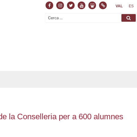
Facebook
Instagram
Twitter
Youtube
Slideshare
Normas
VAL
ES
Cerca:
Ce
de la Conselleria per a 600 alumnes