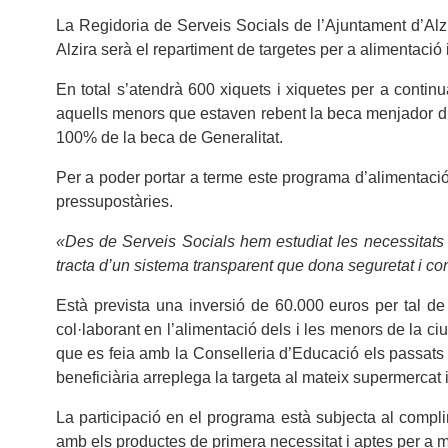
La Regidoria de Serveis Socials de l’Ajuntament d’Alz
Alzira serà el repartiment de targetes per a alimentació i
En total s’atendrà 600 xiquets i xiquetes per a conti
aquells menors que estaven rebent la beca menjador dura
100% de la beca de Generalitat.
Per a poder portar a terme este programa d’alimentació
pressupostàries.
«Des de Serveis Socials hem estudiat les necessitats d
tracta d’un sistema transparent que dona seguretat i co
Està prevista una inversió de 60.000 euros per tal de 
col·laborant en l’alimentació dels i les menors de la 
que es feia amb la Conselleria d’Educació els passats
beneficiària arreplega la targeta al mateix supermercat
La participació en el programa està subjecta al comp
amb els productes de primera necessitat i aptes per a 