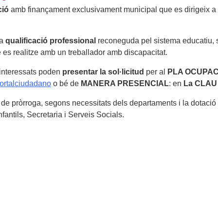
ció
amb finançament exclusivament municipal que es dirigeix a
na
qualificació professional
reconeguda pel sistema educatiu, 
te es realitze amb un treballador amb discapacitat.
 interessats poden
presentar la sol·licitud
per al
PLA OCUPACI
/portalciudadano
o bé de
MANERA PRESENCIAL
: en
La CLAU
t de pròrroga, segons necessitats dels departaments i la dotació
ntils, Secretaria i Serveis Socials.