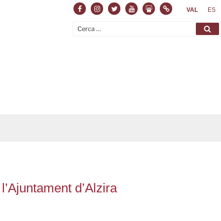
Facebook
Instagram
Twitter
Youtube
Slideshare
Normas
VAL
ES
Cerca:
Ce
 l’Ajuntament d’Alzira