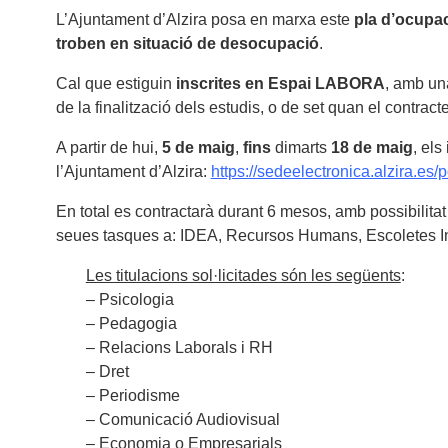
L’Ajuntament d’Alzira posa en marxa este
pla d’ocupa
troben en situació de desocupació
.
Cal que estiguin
inscrites
en Espai LABORA
, amb u
de la finalització dels estudis, o de set quan el contrac
A partir de hui,
5 de maig
,
fins
dimarts
18 de maig
, els
l’Ajuntament d’Alzira:
https://sedeelectronica.alzira.es
En total es contractarà durant 6 mesos, amb possibilita
seues tasques a: IDEA, Recursos Humans, Escoletes Infa
Les titulacions sol·licitades són les següents
:
– Psicologia
– Pedagogia
– Relacions Laborals i RH
– Dret
– Periodisme
– Comunicació Audiovisual
– Economia o Empresarials