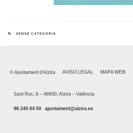
CATEGORIES
SENSE CATEGORIA
AVISO LEGAL
MAPA WEB
© Ajuntament d'Alzira
Sant Roc, 6 – 46600, Alzira – València
96 240 04 50 ajuntament@alzira.es