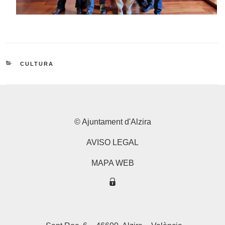
CATEGORIES
CULTURA
© Ajuntament d'Alzira
AVISO LEGAL
MAPA WEB