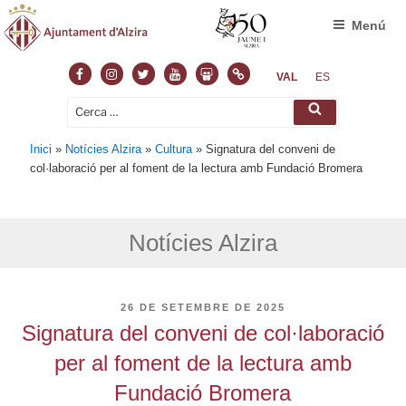
Menú
Facebook
Instagram
Twitter
Youtube
Slideshare
Normas
VAL
ES
Cerca:
Cerca
Inici
»
Notícies Alzira
»
Cultura
»
Signatura del conveni de
col·laboració per al foment de la lectura amb Fundació Bromera
Notícies Alzira
PUBLICAT
26 DE SETEMBRE DE 2025
A
Signatura del conveni de col·laboració
per al foment de la lectura amb
Fundació Bromera