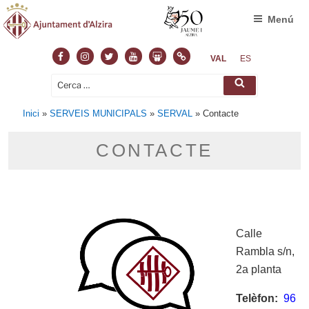
Menú
Facebook
Instagram
Twitter
Youtube
Slideshare
Normas
VAL
ES
Cerca:
Cerca
Inici
»
SERVEIS MUNICIPALS
»
SERVAL
»
Contacte
CONTACTE
Calle
Rambla s/n,
2a planta
Telèfon:
96