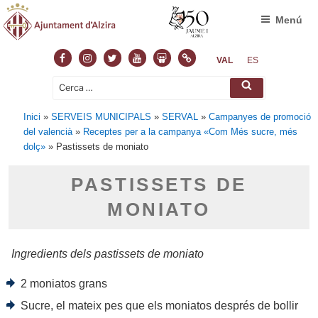
Menú
Facebook
Instagram
Twitter
Youtube
Slideshare
Normas
VAL
ES
Cerca:
Cerca
Inici
»
SERVEIS MUNICIPALS
»
SERVAL
»
Campanyes de promoció
del valencià
»
Receptes per a la campanya «Com Més sucre, més
dolç»
»
Pastissets de moniato
PASTISSETS DE
MONIATO
Ingredients dels pastissets de moniato
2 moniatos grans
Sucre, el mateix pes que els moniatos després de bollir