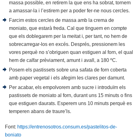
massa possible, en retirem la que ens ha sobrat, tornem
a amassar-la i l’estirem per a poder fer-ne nous cercles.
Farcim estos cercles de massa amb la crema de
moniato, que estarà freda. Cal que tinguem en compte
que els doblegarem per la meitat i, per tant, no hem de
sobrecarregar-los en excés. Després, pressionem les
vores perquè no s’obriguen quan estiguen al forn, el qual
hem de calfar prèviament, amunt i avall, a 180 ºC.
Posem els pastissets sobre una safata de forn coberta
amb paper vegetal i els afegim les clares per damunt.
Per acabar, els empolvorem amb sucre i introduïm els
pastissets de moniato al forn, durant uns 15 minuts o fins
que estiguen daurats. Esperem uns 10 minuts perquè es
temperen abans de traure’ls.
Font:
https://entrenosotros.consum.es/pastelitos-de-
boniato