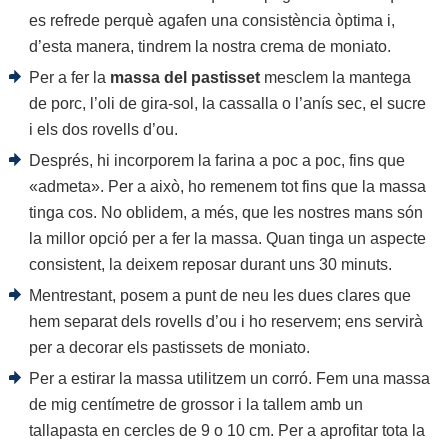
es refrede perquè agafen una consistència òptima i,
d’esta manera, tindrem la nostra crema de moniato.
Per a fer la
massa del pastisset
mesclem la mantega
de porc, l’oli de gira-sol, la cassalla o l’anís sec, el sucre
i els dos rovells d’ou.
Després, hi incorporem la farina a poc a poc, fins que
«admeta». Per a això, ho remenem tot fins que la massa
tinga cos. No oblidem, a més, que les nostres mans són
la millor opció per a fer la massa. Quan tinga un aspecte
consistent, la deixem reposar durant uns 30 minuts.
Mentrestant, posem a punt de neu les dues clares que
hem separat dels rovells d’ou i ho reservem; ens servirà
per a decorar els pastissets de moniato.
Per a estirar la massa utilitzem un corró. Fem una massa
de mig centímetre de grossor i la tallem amb un
tallapasta en cercles de 9 o 10 cm. Per a aprofitar tota la