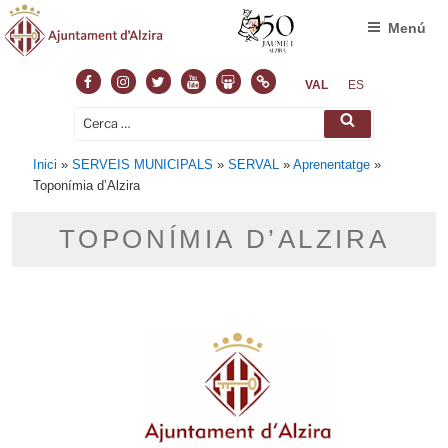
Menú
VAL
ES
Inici
»
SERVEIS MUNICIPALS
»
SERVAL
»
Aprenentatge
»
Toponímia d’Alzira
TOPONÍMIA D’ALZIRA