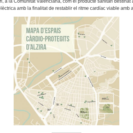
, a la Comunitat Valenciana, com el producte sanitari destinat a a
lèctrica amb la finalitat de restablir el ritme cardíac viable amb a