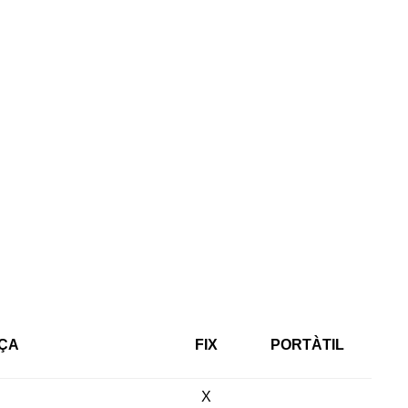
ÇA
FIX
PORTÀTIL
X