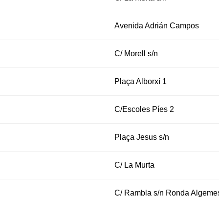
Avenida Adrián Campos
C/ Morell s/n
Plaça Alborxí 1
C/Escoles Píes 2
Plaça Jesus s/n
C/ La Murta
C/ Rambla s/n Ronda Algemes