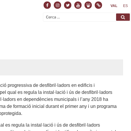
Facebook
Instagram
Twitter
Youtube
Slideshare
Normas
VAL
ES
Cerca:
Ce
ió progressiva de desfibril·ladors en edificis i
l qual es regula la instal·lació i ús de desfibril·ladors
ril·ladors en dependències municipals i l’any 2018 ha
ma de formació inicial durant el primer any i un programa
oprotegida.
 es regula la instal·lació i ús de desfibril·ladors