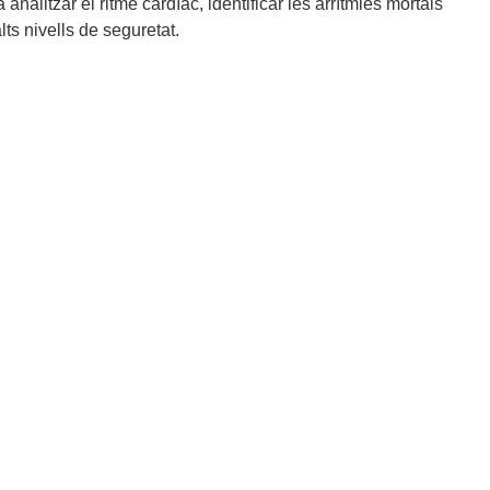
nalitzar el ritme cardíac, identificar les arrítmies mortals
lts nivells de seguretat.