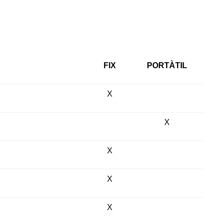
FIX
PORTÀTIL
X
X
X
X
X