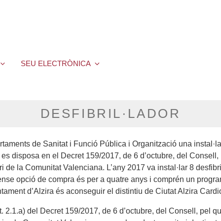
SEU ELECTRÒNICA
DESFIBRIL·LADOR
taments de Sanitat i Funció Pública i Organització una instal·lac
es disposa en el Decret 159/2017, de 6 d’octubre, del Consell, pe
ri de la Comunitat Valenciana. L’any 2017 va instal·lar 8 desfib
t sense opció de compra és per a quatre anys i comprén un progra
tament d’Alzira és aconseguir el distintiu de Ciutat Alzira Cardi
 2.1.a) del Decret 159/2017, de 6 d’octubre, del Consell, pel qual