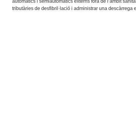
automàtics i semiautomàtics externs fora de l’àmbit sanitari
tributàries de desfibril·lació i administrar una descàrrega e