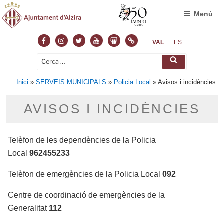
Menú
Facebook
Instagram
Twitter
Youtube
Slideshare
Normas
VAL
ES
Cerca:
Cerca
Inici
»
SERVEIS MUNICIPALS
»
Policia Local
»
Avisos i incidències
AVISOS I INCIDÈNCIES
Telèfon de les dependències de la Policia
Local
962455233
Telèfon de emergències de la Policia Local
092
Centre de coordinació de emergències de la
Generalitat
112