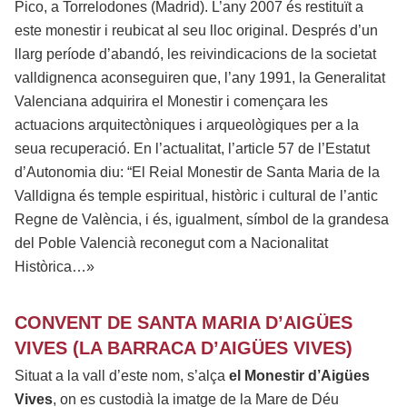
Pico, a Torrelodones (Madrid). L’any 2007 és restituït a
este monestir i reubicat al seu lloc original. Després d’un
llarg període d’abandó, les reivindicacions de la societat
valldignenca aconseguiren que, l’any 1991, la Generalitat
Valenciana adquirira el Monestir i començara les
actuacions arquitectòniques i arqueològiques per a la
seua recuperació. En l’actualitat, l’article 57 de l’Estatut
d’Autonomia diu: “El Reial Monestir de Santa Maria de la
Valldigna és temple espiritual, històric i cultural de l’antic
Regne de València, i és, igualment, símbol de la grandesa
del Poble Valencià reconegut com a Nacionalitat
Històrica…»
CONVENT DE SANTA MARIA D’AIGÜES
VIVES (LA BARRACA D’AIGÜES VIVES)
Situat a la vall d’este nom, s’alça
el Monestir d’Aigües
Vives
, on es custodià la imatge de la Mare de Déu