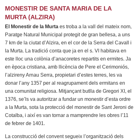
MONESTIR DE SANTA MARIA DE LA
MURTA (ALZIRA)
El Monestir de la Murta
es troba a la vall del mateix nom,
Paratge Natural Municipal protegit de gran bellesa, a uns
7 km de la ciutat d’Alzira, en el cor de la Serra del Cavall i
la Murta. La tradició conta que ja en el s. VI habitava en
este lloc una colònia d’anacoretes repartits en ermites. Ja
en època cristiana, amb llicència de Pere el Cerimoniós,
l’alzireny Arnau Serra, propietari d’estes terres, les va
donar l’any 1357 per al reagrupament dels ermitans en
una comunitat religiosa. Mitjançant butlla de Gregori XI, el
1376, se’ls va autoritzar a fundar un monestir d’esta ordre
a la Murta, sota la protecció del monestir de Sant Jeroni de
Cotalba, i així es van tornar a mamprendre les obres l’11
de febrer de 1401.
La construcció del convent segueix l’organització dels