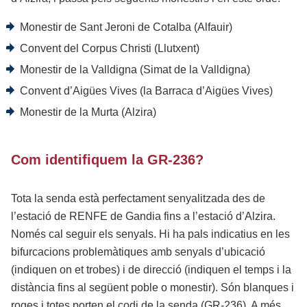
Monestir de Sant Jeroni de Cotalba (Alfauir)
Convent del Corpus Christi (Llutxent)
Monestir de la Valldigna (Simat de la Valldigna)
Convent d’Aigües Vives (la Barraca d’Aigües Vives)
Monestir de la Murta (Alzira)
Com identifiquem la GR-236?
Tota la senda està perfectament senyalitzada des de
l’estació de RENFE de Gandia fins a l’estació d’Alzira.
Només cal seguir els senyals. Hi ha pals indicatius en les
bifurcacions problemàtiques amb senyals d’ubicació
(indiquen on et trobes) i de direcció (indiquen el temps i la
distància fins al següent poble o monestir). Són blanques i
roges i totes porten el codi de la senda (GR-236). A més