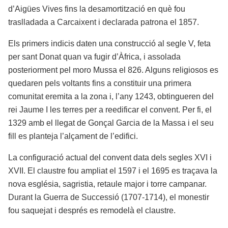
d’Aigües Vives fins la desamortització en què fou
traslladada a Carcaixent i declarada patrona el 1857.
Els primers indicis daten una construcció al segle V, feta
per sant Donat quan va fugir d’Àfrica, i assolada
posteriorment pel moro Mussa el 826. Alguns religiosos es
quedaren pels voltants fins a constituir una primera
comunitat eremita a la zona i, l’any 1243, obtingueren del
rei Jaume I les terres per a reedificar el convent. Per fi, el
1329 amb el llegat de Gonçal Garcia de la Massa i el seu
fill es planteja l’alçament de l’edifici.
La configuració actual del convent data dels segles XVI i
XVII. El claustre fou ampliat el 1597 i el 1695 es traçava la
nova església, sagristia, retaule major i torre campanar.
Durant la Guerra de Successió (1707-1714), el monestir
fou saquejat i després es remodelà el claustre.