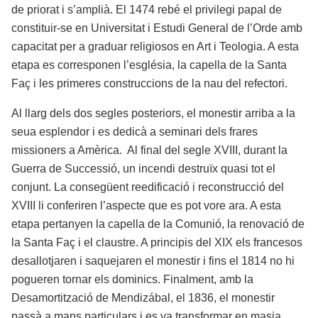
de priorat i s’amplià. El 1474 rebé el privilegi papal de
constituir-se en Universitat i Estudi General de l’Orde amb
capacitat per a graduar religiosos en Art i Teologia. A esta
etapa es corresponen l’església, la capella de la Santa
Faç i les primeres construccions de la nau del refectori.
Al llarg dels dos segles posteriors, el monestir arriba a la
seua esplendor i es dedicà a seminari dels frares
missioners a Amèrica. Al final del segle XVIII, durant la
Guerra de Successió, un incendi destruïx quasi tot el
conjunt. La consegüent reedificació i reconstrucció del
XVIII li conferiren l’aspecte que es pot vore ara. A esta
etapa pertanyen la capella de la Comunió, la renovació de
la Santa Faç i el claustre. A principis del XIX els francesos
desallotjaren i saquejaren el monestir i fins el 1814 no hi
pogueren tornar els dominics. Finalment, amb la
Desamortització de Mendizábal, el 1836, el monestir
passà a mans particulars i es va transformar en masia.