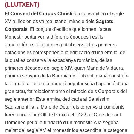
(LLUTXENT)
El Convent del Corpus Christi
fou construït en el segle
XV al lloc on es va realitzar el miracle dels
Sagrats
Corporals
. El conjunt d’edificis que formen l’actual
Monestir pertanyen a diferents èpoques i estils
arquitectònics tal i com es pot observar. Les primeres
datacions es corresponen a la edificació d’una ermita, de
la qual es conserva la espadanya romànica, de las
primeres dècades del segle XIV, quan Maria de Vidaura,
primera senyora de la Baronia de Llutxent, manà construir-
la al mateix lloc on la tradició popular situa l’aparició d’una
gran creu, fet relacionat amb el miracle dels Corporals del
segle anterior. Esta ermita, dedicada al Santíssim
Sagrament i a la Mare de Déu, i els terrenys circumdants
foren donats per Olf de Pròxita el 1422 a l’Orde de sant
Domènec per a la fundació d’un monestir. A la segona
meitat del segle XV el monestir fou ascendit a la categoria