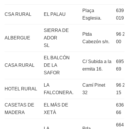
Plaça
639 6
CSA RURAL
EL PALAU
Esglesia.
019
SIERRA DE
Ptda
96 28
ALBERGUE
ADOR
Cabezón s/n.
00
SL
EL BALCÓN
C/ Subida a la
695 4
CASA RURAL
DE LA
ermita 16.
69
SAFOR
LA
Camí Pinet
96 28
HOTEL RURAL
FALCONERA.
32
15
CASETAS DE
EL MÁS DE
636 9
MADERA
XETÀ
66
664 2
LA
Pda