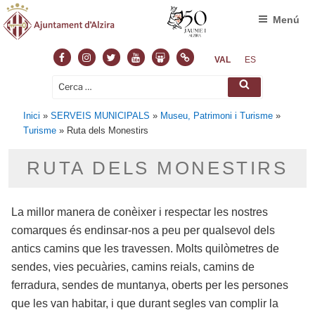
Menú
Facebook
Instagram
Twitter
Youtube
Slideshare
Normas
VAL
ES
Cerca:
Cerca
Inici
»
SERVEIS MUNICIPALS
»
Museu, Patrimoni i Turisme
»
Turisme
»
Ruta dels Monestirs
RUTA DELS MONESTIRS
La millor manera de conèixer i respectar les nostres
comarques és endinsar-nos a peu per qualsevol dels
antics camins que les travessen. Molts quilòmetres de
sendes, vies pecuàries, camins reials, camins de
ferradura, sendes de muntanya, oberts per les persones
que les van habitar, i que durant segles van complir la