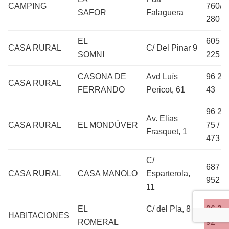
CAMPING
760/ 
SAFOR
Falaguera
280 7
EL
605 4
CASA RURAL
C/ Del Pinar 9
SOMNI
225
CASONA DE
Avd Luís
96 28
CASA RURAL
FERRANDO
Pericot, 61
43
96 28
Av. Elias
CASA RURAL
EL MONDÚVER
75 / 6
Frasquet, 1
473 
C/
687 5
CASA RURAL
CASA MANOLO
Esparterola,
952
11
EL
C/ del Pla, 8
96 28
Su
HABITACIONES
ROMERAL
92