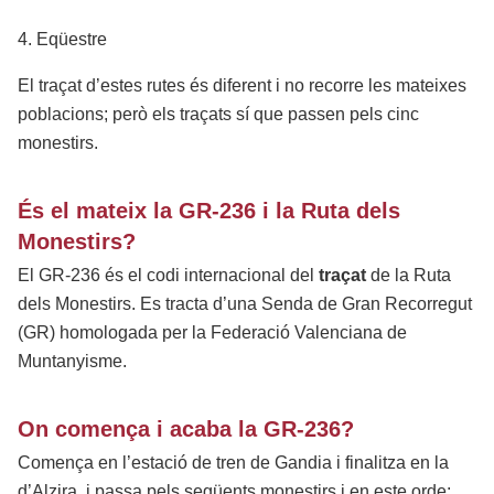
4. Eqüestre
El traçat d’estes rutes és diferent i no recorre les mateixes
poblacions; però els traçats sí que passen pels cinc
monestirs.
És el mateix la GR-236 i la Ruta dels
Monestirs?
El GR-236 és el codi internacional del
traçat
de la Ruta
dels Monestirs. Es tracta d’una Senda de Gran Recorregut
(GR) homologada per la Federació Valenciana de
Muntanyisme.
On comença i acaba la GR-236?
Comença en l’estació de tren de Gandia i finalitza en la
d’Alzira, i passa pels següents monestirs i en este orde: