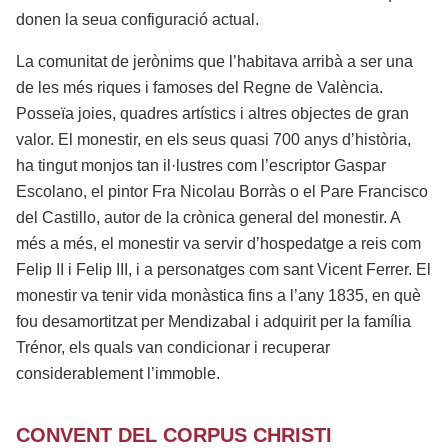
donen la seua configuració actual.
La comunitat de jerònims que l’habitava arribà a ser una
de les més riques i famoses del Regne de València.
Posseïa joies, quadres artístics i altres objectes de gran
valor. El monestir, en els seus quasi 700 anys d’història,
ha tingut monjos tan il·lustres com l’escriptor Gaspar
Escolano, el pintor Fra Nicolau Borràs o el Pare Francisco
del Castillo, autor de la crònica general del monestir. A
més a més, el monestir va servir d’hospedatge a reis com
Felip II i Felip III, i a personatges com sant Vicent Ferrer. El
monestir va tenir vida monàstica fins a l’any 1835, en què
fou desamortitzat per Mendizabal i adquirit per la família
Trénor, els quals van condicionar i recuperar
considerablement l’immoble.
CONVENT DEL CORPUS CHRISTI