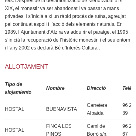
reis. Després de la desamortització de Mendizábal al s.
XIX, el monestir va ser abandonat i va passar a mans
privades, i s’inicià així un ràpid procés de ruïna, agreujat
pel continuat espoli i l’acció dels elements naturals. En
1989, l’Ajuntament d’Alzira va adquirir el paratge, el 1995
s’inicià la recuperació de l’històric monestir i el seu entorn
i l’any 2002 es declarà Bé d’Interés Cultural.
ALLOTJAMENT
Tipo de
Nombre
Direcció
Teléf
alojamiento
Carretera
96 28
HOSTAL
BUENAVISTA
Albaida
39
FINCA LOS
Camí de
96 28
HOSTAL
PINOS
Borró s/n.
67