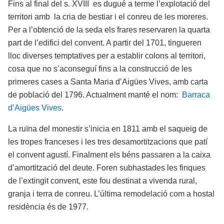
Fins al final del s. XVIII es dugué a terme l’explotació del
territori amb la cria de bestiar i el conreu de les moreres.
Per a l’obtenció de la seda els frares reservaren la quarta
part de l’edifici del convent. A partir del 1701, tingueren
lloc diverses temptatives per a establir colons al territori,
cosa que no s’aconseguí fins a la construcció de les
primeres cases a Santa Maria d’Aigües Vives, amb carta
de població del 1796. Actualment manté el nom:
Barraca
d’Aigües Vives
.
La ruïna del monestir s’inicia en 1811 amb el saqueig de
les tropes franceses i les tres desamortitzacions que patí
el convent agustí. Finalment els béns passaren a la caixa
d’amortització del deute. Foren subhastades les finques
de l’extingit convent, este fou destinat a vivenda rural,
granja i terra de conreu. L’última remodelació com a hostal
residència és de 1977.