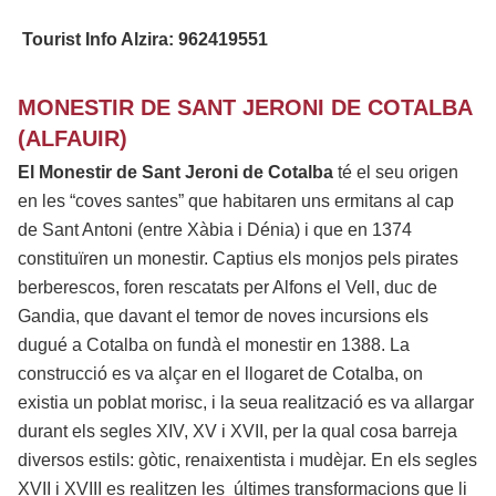
Tourist Info Alzira: 962419551
MONESTIR DE SANT JERONI DE COTALBA
(ALFAUIR)
El Monestir de Sant Jeroni de Cotalba
té el seu origen
en les “coves santes” que habitaren uns ermitans al cap
de Sant Antoni (entre Xàbia i Dénia) i que en 1374
constituïren un monestir. Captius els monjos pels pirates
berberescos, foren rescatats per Alfons el Vell, duc de
Gandia, que davant el temor de noves incursions els
dugué a Cotalba on fundà el monestir en 1388. La
construcció es va alçar en el llogaret de Cotalba, on
existia un poblat morisc, i la seua realització es va allargar
durant els segles XIV, XV i XVII, per la qual cosa barreja
diversos estils: gòtic, renaixentista i mudèjar. En els segles
XVII i XVIII es realitzen les últimes transformacions que li