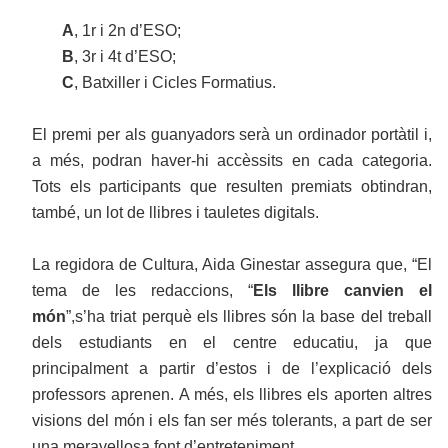
A
, 1r i 2n d’ESO;
B
, 3r i 4t d’ESO;
C
, Batxiller i Cicles Formatius.
El premi per als guanyadors serà un ordinador portàtil i,
a més, podran haver-hi accèssits en cada categoria.
Tots els participants que resulten premiats obtindran,
també, un lot de llibres i tauletes digitals.
La regidora de Cultura, Aida Ginestar assegura que, “El
tema de les redaccions, “
Els llibre canvien el
món
”,s’ha triat perquè els llibres són la base del treball
dels estudiants en el centre educatiu, ja que
principalment a partir d’estos i de l’explicació dels
professors aprenen. A més, els llibres els aporten altres
visions del món i els fan ser més tolerants, a part de ser
una meravellosa font d’entreteniment.