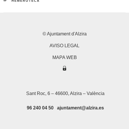
CATEGORIES
HEMEROTECA
© Ajuntament d'Alzira
AVISO LEGAL
MAPA WEB
Sant Roc, 6 – 46600, Alzira – València
96 240 04 50 ajuntament@alzira.es