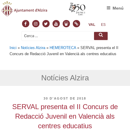
Menú
Facebook
Instagram
Twitter
Youtube
Slideshare
Normas
VAL
ES
Cerca:
Cerca
Inici
»
Notícies Alzira
»
HEMEROTECA
»
SERVAL presenta el II
Concurs de Redacció Juvenil en Valencià als centres educatius
Notícies Alzira
PUBLICAT
30 D'AGOST DE 2018
A
SERVAL presenta el II Concurs de
Redacció Juvenil en Valencià als
centres educatius