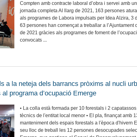
Compten amb contracte laboral d’obra i servei amb un
jornada completa Al llarg de 2021, 163 persones atura
als programes de Labora impulsats per Idea Alzira, 3 
63 persones han començat a treballar a l’Ajuntament d
de 2021 gràcies als programes de foment de l’ocup
convocats ...
ls a la neteja dels barrancs pròxims al nucli ur
s al programa d’ocupació Emerge
• La colla està formada per 10 forestals i 2 capatassos
tècnics de l'entitat local menor • El pla, finançat amb
manteniment dels espais forestals a l'època d'hivern E
seu lloc de treball les 12 persones desocupades sele