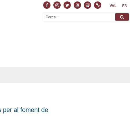
Facebook
Instagram
Twitter
Youtube
Slideshare
Normas
VAL
ES
Cerca:
Ce
s per al foment de