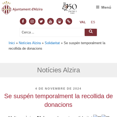
Menú
Facebook
Instagram
Twitter
Youtube
Slideshare
Normas
VAL
ES
Cerca:
Cerca
Inici
»
Notícies Alzira
»
Solidaritat
»
Se suspén temporalment la
recollida de donacions
Notícies Alzira
PUBLICAT
4 DE NOVEMBRE DE 2024
A
Se suspén temporalment la recollida de
donacions