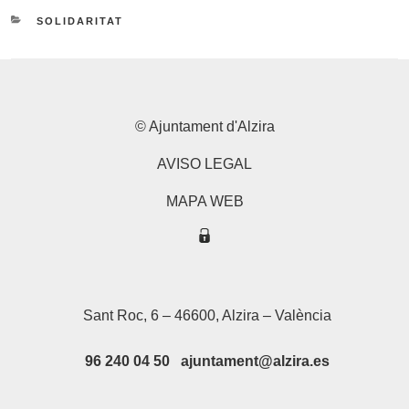
CATEGORIES
SOLIDARITAT
© Ajuntament d'Alzira
AVISO LEGAL
MAPA WEB
Sant Roc, 6 – 46600, Alzira – València
96 240 04 50 ajuntament@alzira.es