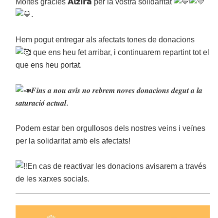
Moltes gràcies 𝗔𝗹𝘇𝗶𝗿𝗮 per la vostra solidaritat
.
Hem pogut entregar als afectats tones de donacions
que ens heu fet arribar, i continuarem repartint tot el
que ens heu portat.
𝑭𝒊𝒏𝒔 𝒂 𝒏𝒐𝒖 𝒂𝒗𝒊́𝒔 𝒏𝒐 𝒓𝒆𝒃𝒓𝒆𝒎 𝒏𝒐𝒗𝒆𝒔 𝒅𝒐𝒏𝒂𝒄𝒊𝒐𝒏𝒔 𝒅𝒆𝒈𝒖𝒕 𝒂 𝒍𝒂
𝒔𝒂𝒕𝒖𝒓𝒂𝒄𝒊𝒐́ 𝒂𝒄𝒕𝒖𝒂𝒍.
Podem estar ben orgullosos dels nostres veins i veïnes
per la solidaritat amb els afectats!
En cas de reactivar les donacions avisarem a través
de les xarxes socials.