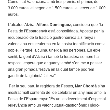
Comunitat Valenciana amb tres premis: el primer, de
3.000 euros, el segon de 1.500 euros i el tercer de 1.000
euros.
L’alcalde Alzira,
Alfons Domínguez
, considera que “la
Festa de l’Espardenyà està consolidada. Apostar per la
recuperació de la tradició gastronòmica alzirenya i
valenciana ens reaferma en la nostra identificació com a
poble. Perquè la cuina, uneix a les persones. En eixe
sentit, la gent d’Alzira i també la forastera sempre ha
respost i espere que enguany també s’anime a passar
una gran jornada festiva en la qual també podrem
gaudir de la globotà fallera”.
Per la seu part, la regidora de Festes,
Mar Chordá
s’ha
mostrat molt contenta de de celebrar un any més amb la
Festa de l’Espardenyà: ”És un esdeveniment d’especial
rellevància amb un valor cultural-gastronòmic i lúdic-