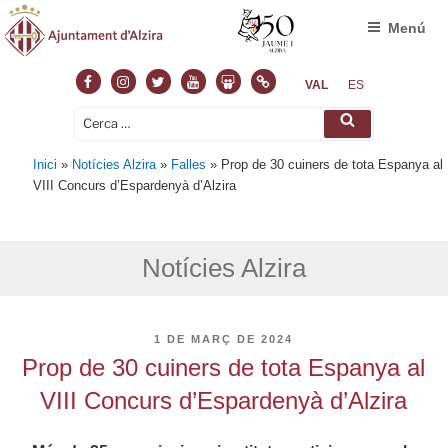
Menú
Facebook
Instagram
Twitter
Youtube
Slideshare
Normas
VAL
ES
Cerca:
Cerca
Inici
»
Notícies Alzira
»
Falles
»
Prop de 30 cuiners de tota Espanya al
VIII Concurs d’Espardenyà d’Alzira
Notícies Alzira
PUBLICAT
1 DE MARÇ DE 2024
A
Prop de 30 cuiners de tota Espanya al
VIII Concurs d’Espardenyà d’Alzira