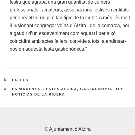
festiu que agrupa una gran quantitat de cuiners
professionals i amateurs, associacions festives i entitats
per a realitzar un plat tan típic de la ciutat. A més, és molt
il·lusionant congregar veïns d’Alzira i de la comarca, per
a gaudir d’un esdeveniment com aquest i per això
coincidint amb actes fallers, convide a tots a endinsar-
nos en aquesta festa gastronòmica.”
CATEGORIES
FALLES
ETIQUETES
ESPARDENYÀ
,
FESTES ALZIRA
,
GASTRONOMIA
,
TUS
NOTICIAS DE LA RIBERA
© Ajuntament d'Alzira