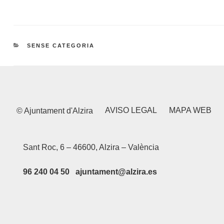
CATEGORIES
SENSE CATEGORIA
AVISO LEGAL
MAPA WEB
© Ajuntament d'Alzira
Sant Roc, 6 – 46600, Alzira – València
96 240 04 50 ajuntament@alzira.es