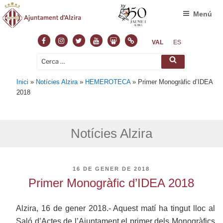
Menú
Facebook
Instagram
Twitter
Youtube
Slideshare
Normas
VAL
ES
Cerca:
Cerca
Inici
»
Notícies Alzira
»
HEMEROTECA
»
Primer Monogràfic d’IDEA
2018
Notícies Alzira
PUBLICAT
16 DE GENER DE 2018
A
Primer Monogràfic d’IDEA 2018
Alzira, 16 de gener 2018.- Aquest matí ha tingut lloc al
Saló d’Actes de l’Ajuntament el primer dels Monogràfics