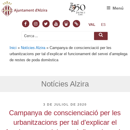
Menú
Facebook
Instagram
Twitter
Youtube
Slideshare
Normas
VAL
ES
Cerca:
Cerca
Inici
»
Notícies Alzira
»
Campanya de conscienciació per les
urbanitzacions per tal d’explicar el funcionament del servei d’arreplega
de restes de poda domèstica
Notícies Alzira
PUBLICAT
3 DE JULIOL DE 2020
A
Campanya de conscienciació per les
urbanitzacions per tal d’explicar el