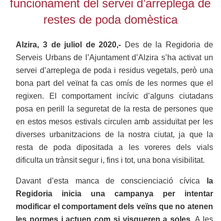
funcionament del servei d’arreplega de
restes de poda domèstica
Alzira, 3 de juliol de 2020,-
Des de la Regidoria de
Serveis Urbans de l’Ajuntament d’Alzira s’ha activat un
servei d’arreplega de poda i residus vegetals, però una
bona part del veïnat fa cas omís de les normes que el
regixen. El comportament incívic d’alguns ciutadans
posa en perill la seguretat de la resta de persones que
en estos mesos estivals circulen amb assiduïtat per les
diverses urbanitzacions de la nostra ciutat, ja que la
resta de poda dipositada a les voreres dels vials
dificulta un trànsit segur i, fins i tot, una bona visibilitat.
Davant d’esta manca de conscienciació cívica
la
Regidoria inicia una campanya per intentar
modificar el comportament dels veïns que no atenen
les normes i actuen com si visqueren a soles
. A les