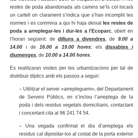
restes de poda abandonada als camins se’ls col·locarà
un cartell on clarament s’indica que s’han incomplit les
normes i es commina a qui hi haja deixat
les restes de
poda a arreplegar-les i dur-les a l’Ecoparc
, obert en
l’horari següent: de
dilluns a divendres
, de
9.00 a
14.00
i de
16.00 a 19.00 hores
; els
dissabtes i
diumenges
, de
10.00 a 14.00 hores
.
Es realitzaran visites per les urbanitzacions per tal de
distribuir díptics amb els passos a seguir:
– Utilitzar el servei «arrepleguem», del Departament
de Serveis Públics, on s’inclou l’arreplega de la
poda i dels residus vegetals domiciliaris, contactant
i concertant cita al 96 241 74 54.
– Una vegada confirmat el dia d’arreplega els
residus cal dipositar-los al costat de la porta exterior