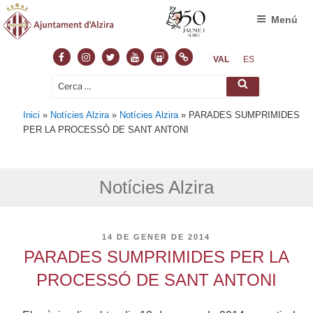
Menú
Facebook
Instagram
Twitter
Youtube
Slideshare
Normas
VAL
ES
Cerca:
Cerca
Inici
»
Notícies Alzira
»
Notícies Alzira
»
PARADES SUMPRIMIDES
PER LA PROCESSÓ DE SANT ANTONI
Notícies Alzira
PUBLICAT
14 DE GENER DE 2014
A
PARADES SUMPRIMIDES PER LA
PROCESSÓ DE SANT ANTONI